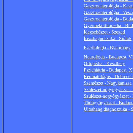
Gasztroenterológia - Kesz
Gasztroenterológia - Ves
Gasztroenterológia - Budap
Gyermekorthopedia - Budap
Idegsebészet - Szeged
Íriszdiagnosztika - Siófok
Kardiológia - Biatorbágy
Neurológia - Budapest, VI
Ortopédia - Keszthely
Pszichiátria - Budapest, X
Reumatológus - Debrecen
Szemészet - Nagykanizsa
Szülészet-nőgyógyászat -
Szülészet-nőgyógyászat - 
Tüdőgyógyászat - Budapest
Ultrahang diagnosztika -