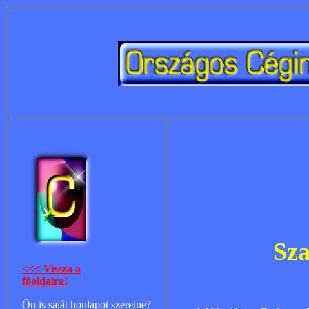
Sza
<<< Vissza a
fõoldalra!
Ön is saját honlapot szeretne?