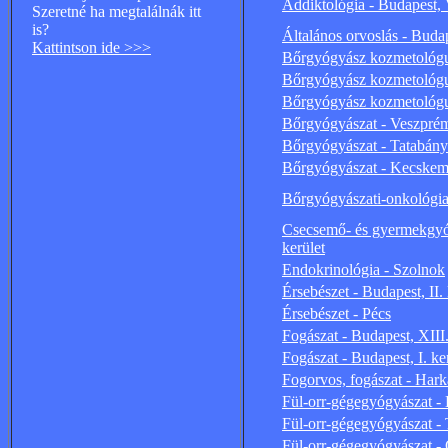
Addiktológia - Budapest, 
Szeretné ha megtalálnák itt
is?
Általános orvoslás - Budape
Kattintson ide >>>
Bőrgyógyász kozmetológu
Bőrgyógyász kozmetológu
Bőrgyógyász kozmetológu
Bőrgyógyászat - Veszpré
Bőrgyógyászat - Tatabán
Bőrgyógyászat - Kecskem
Bőrgyógyászati-onkológia 
Csecsemő- és gyermekgyóg
kerület
Endokrinológia - Szolnok
Érsebészet - Budapest, II. 
Érsebészet - Pécs
Fogászat - Budapest, XIII.
Fogászat - Budapest, I. ke
Fogorvos, fogászat - Har
Fül-orr-gégegyógyászat -
Fül-orr-gégegyógyászat - 
Fül-orr-gégegyógyászat -