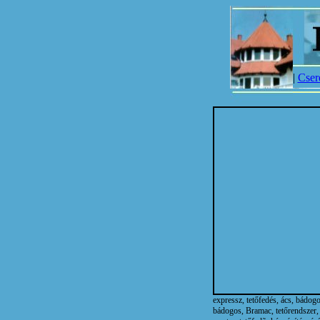
|
Cser
expressz, tetőfedés, ács, bádogos
bádogos, Bramac, tetőrendszer, m