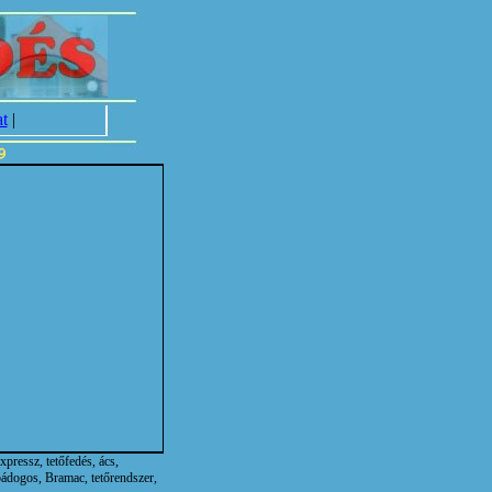
t
|
xpressz, tetőfedés, ács,
 bádogos, Bramac, tetőrendszer,