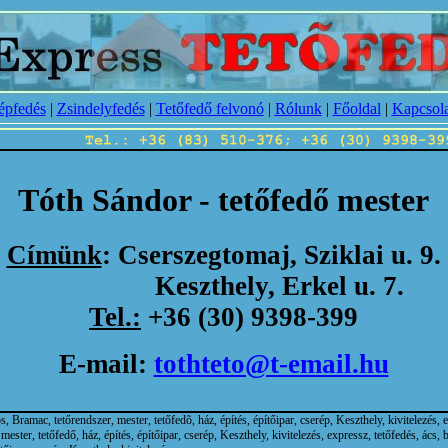
épfedés
|
Zsindelyfedés
|
Tetőfedő felvonó
|
Rólunk
|
Főoldal
|
Kapcsola
Tóth Sándor - tetőfedő mester
Címünk
: Cserszegtomaj, Sziklai u. 9.
Keszthely, Erkel u. 7.
Tel.:
+36 (30) 9398-399
E-mail:
tothteto@t-email.hu
, Bramac, tetőrendszer, mester, tetőfedõ, ház, építés, építőipar, cserép, Keszthely, kivitelezés, e
ester, tetőfedő, ház, építés, építőipar, cserép, Keszthely, kivitelezés, expressz, tetőfedés, ács,